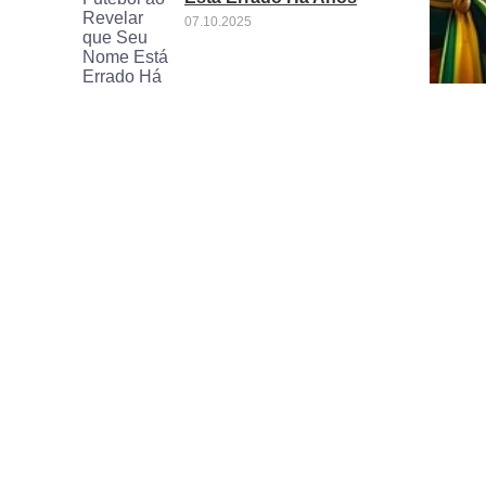
07.10.2025
Casemiro deixa o
Manchester United:
planos: o que aguarda o
craque após deixar Old
Trafford
08.09.2025
Casemiro Destaca o
Potencial de Rodrygo
24.07.2025