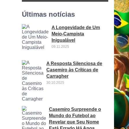
Últimas notícias
A Longevidade de Um
Meio-Campista
Inigualável
09.11.2025
A Resposta Silenciosa de
Casemiro às Críticas de
Carragher
30.10.2025
Casemiro Surpreende o
Mundo do Futebol ao
Revelar que Seu Nome
Está Errado Há Anos