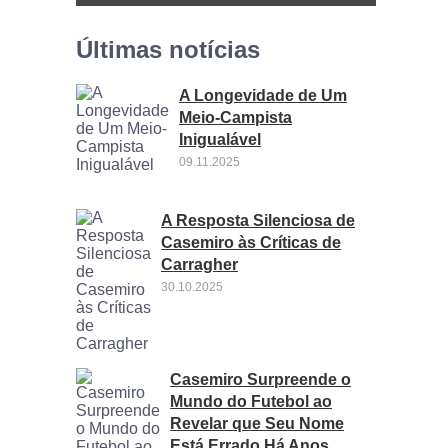
Últimas notícias
A Longevidade de Um
Meio-Campista
Inigualável
09.11.2025
A Resposta Silenciosa de
Casemiro às Críticas de
Carragher
30.10.2025
Casemiro Surpreende o
Mundo do Futebol ao
Revelar que Seu Nome
Está Errado Há Anos