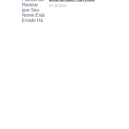
07.10.2025
Casemiro deixa o
Manchester United:
planos: o que aguarda o
craque após deixar Old
Trafford
08.09.2025
Casemiro Destaca o
Potencial de Rodrygo
24.07.2025